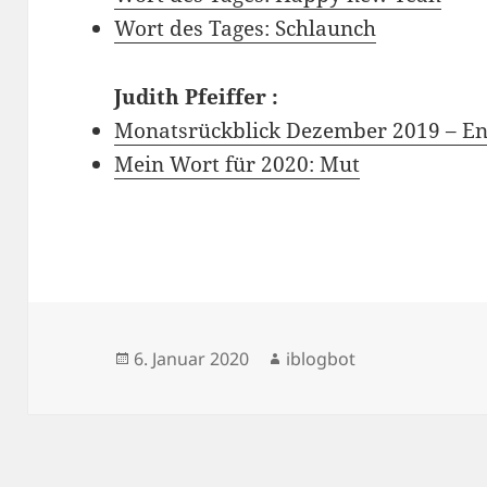
Wort des Tages: Schlaunch
Judith Pfeiffer
:
Monatsrückblick Dezember 2019 – E
Mein Wort für 2020: Mut
Veröffentlicht
Autor
6. Januar 2020
iblogbot
am