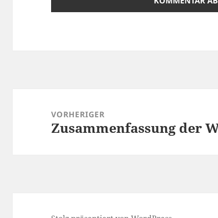
Beitragsnavigation
VORHERIGER
Zusammenfassung der Wo
Vorheriger
Beitrag: