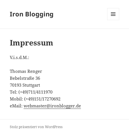
Iron Blogging
MENÜ
UND
WIDGETS
Impressum
V.i.s.d.M.:
Thomas Renger
Bebelstraße 36
70193 Stuttgart
Tel: (+49)711/4111970
Mobil: (+49)151/17270692
eMail:
webmaster@ironblogger.de
Stolz präsentiert von WordPress