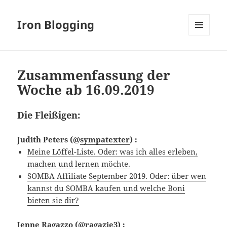
Iron Blogging
MENÜ
UND
WIDGETS
Zusammenfassung der
Woche ab 16.09.2019
Die Fleißigen:
Judith Peters
(@
sympatexter
) :
Meine Löffel-Liste. Oder: was ich alles erleben,
machen und lernen möchte.
SOMBA Affiliate September 2019. Oder: über wen
kannst du SOMBA kaufen und welche Boni
bieten sie dir?
Jenne Ragazzo
(@
ragazje3
) :